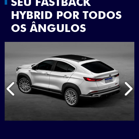
SEU FASTBACK
HYBRID POR TODOS
OS ÂNGULOS
Anterior
Próx