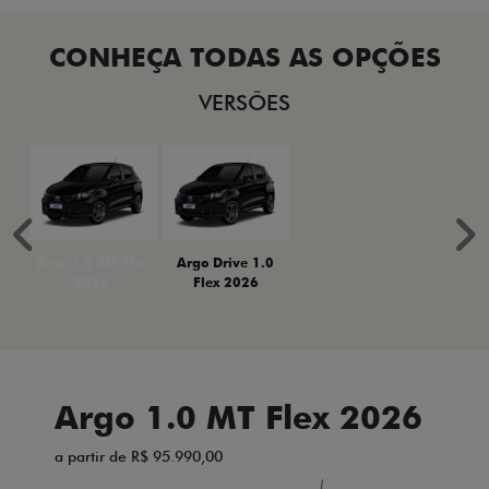
VERSÕES
Anterior
P
Argo 1.0 MT Flex
Argo Drive 1.0
2026
Flex 2026
Argo 1.0 MT Flex 2026
a partir de R$ 95.990,00