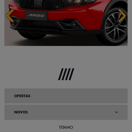
Anterior
Próx
OFERTAS
NOVOS
TITANO