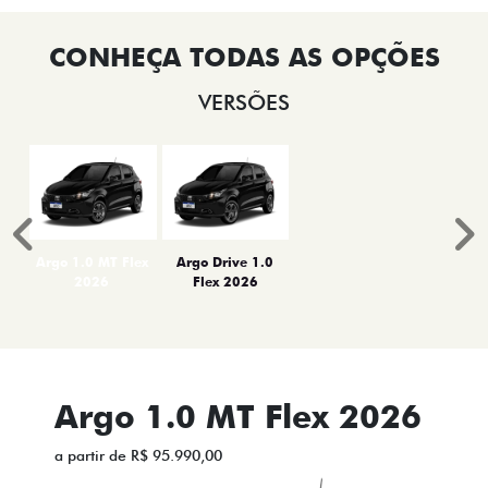
VERSÕES
Anterior
P
Argo 1.0 MT Flex
Argo Drive 1.0
2026
Flex 2026
Argo 1.0 MT Flex 2026
a partir de R$ 95.990,00