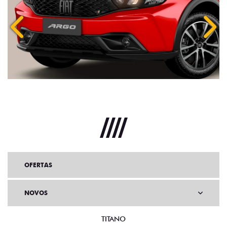
Anterior
Próx
OFERTAS
NOVOS
TITANO