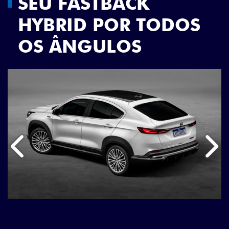
SEU FASTBACK
HYBRID POR TODOS
OS ÂNGULOS
Anterior
Próx