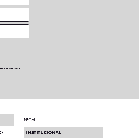
ssionária.
RECALL
TO
INSTITUCIONAL