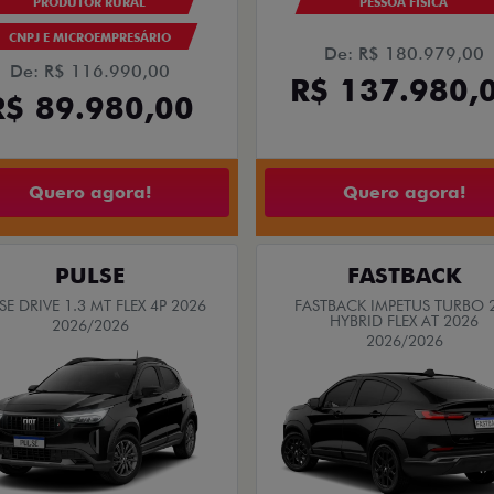
PRODUTOR RURAL
PESSOA FÍSICA
CNPJ E MICROEMPRESÁRIO
De: R$ 180.979,00
De: R$ 116.990,00
R$ 137.980,
R$ 89.980,00
Quero agora!
Quero agora!
PULSE
FASTBACK
SE DRIVE 1.3 MT FLEX 4P 2026
FASTBACK IMPETUS TURBO 
HYBRID FLEX AT 2026
2026/2026
2026/2026