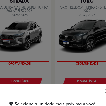
STRADA
TORO
A ULTRA CABINE DUPLA TURBO
TORO FREEDOM TURBO 270 FL
200 AT FLEX 2026
2027
2026/2026
2026/2027
OPORTUNIDADE
OPORTUNIDADE
PESSOA FÍSICA
PESSOA FÍSICA
De: R$ 153.980,00
De: R$ 180.980,00
$ 129.980,00
R$ 135.980,
Selecione a unidade mais próxima a você.