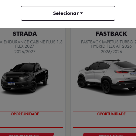
Quero agora!
Quero agora!
Selecionar
STRADA
FASTBACK
A ENDURANCE CABINE PLUS 1.3
FASTBACK IMPETUS TURBO 
FLEX 2027
HYBRID FLEX AT 2026
2026/2027
2026/2026
OPORTUNIDADE
OPORTUNIDADE