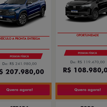
OPORTUNIDADE
VEÍCULO A PRONTA ENTREGA
PESSOA FÍSICA
PESSOA FÍSICA
De: R$ 119.470,00
De: R$ 241.980,00
R$ 108.980,
$ 207.980,00
Quero agora!
Quero agora!