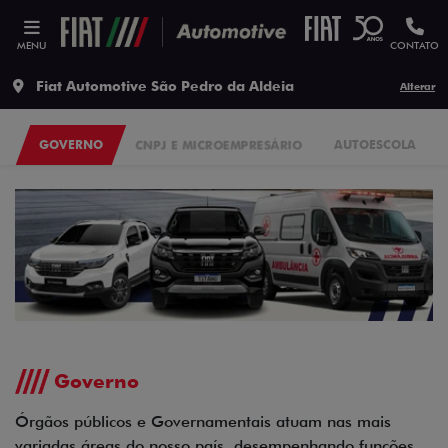
MENU
CONTATO
Fiat Automotive São Pedro da Aldeia
Alterar
GOVERNO
CNPJ E MICROEMPRESÁRIO
AUTOESCOLA
Governo
Órgãos públicos e Governamentais atuam nas mais
variadas áreas do nosso país, desempenhando funções