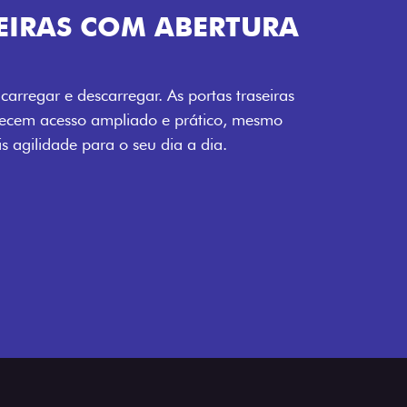
TURA DA PORTA
 seu carregamento. A ampla abertura da
to facilita o acesso à carga, otimizando
o mais eficiente, onde quer que você