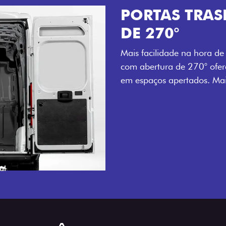
AMPLA ABER
LATERAL
Mais versatilidade para o
porta lateral do Novo Duca
tempo e tornando o trabalh
esteja.
OGADA