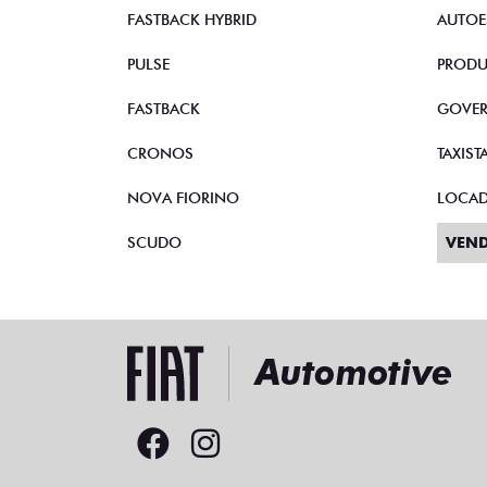
STRADA
VEND
TORO
CNPJ 
FASTBACK HYBRID
AUTOE
PULSE
PRODU
FASTBACK
GOVE
CRONOS
TAXIST
NOVA FIORINO
LOCA
SCUDO
VEND