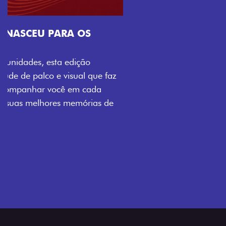
Próximo
Previous
Next
Tecnologia que acompanha o seu ritmo
VISUAL COM ENERGIA LOLLABR
Se liga no que compõe a identidade exclusiva do
festival: série numerada, adesivo lateral LollaBR e a
soleira temática que reforçam a exclusividade,
enquanto os detalhes escurecidos, o teto bicolor e as
rodas de liga-leve aro 16” em preto brilhante
completam o visual com ainda mais estilo.