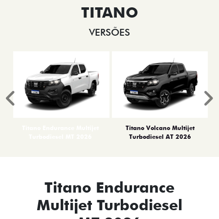
TITANO
VERSÕES
Anterior
P
Titano Endurance Multijet
Titano Volcano Multijet
Turbodiesel MT 2026
Turbodiesel AT 2026
Titano Endurance
Multijet Turbodiesel