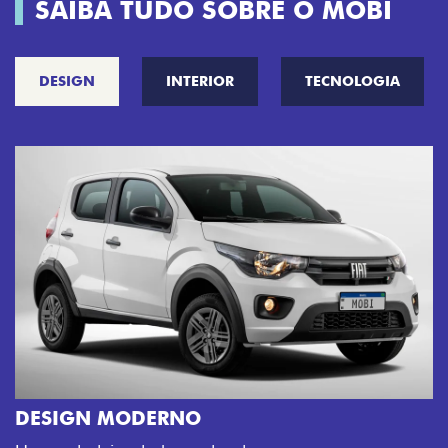
SAIBA TUDO SOBRE O MOBI
DESIGN
INTERIOR
TECNOLOGIA
CINCO OPÇÕES DE CORES
O Fiat Mobi tem sempre uma opção de cor que é a
sua cara. Escolha entre o Preto Vulcano, Vermelho