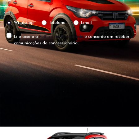
Preferência de contato:
Whatsapp
Telefone
Email
Li e aceito a
Política de Privacidade
e concordo em receber
comunicações da concessionária.
ENTRAR EM CONTATO
VISUALIZE O
VEÍCULO EM
360°