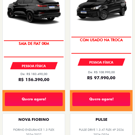
SUPER DESCONTO
PREÇO IMPERDÍVEL
COM USADO NA TROCA
SAIA DE FIAT 0KM
PESSOA FÍSICA
PESSOA FÍSICA
De: R$ 108.990,00
De: R$ 183.490,00
R$ 97.990,00
R$ 156.390,00
Quero agora!
Quero agora!
NOVA FIORINO
PULSE
FIORINO ENDURANCE 1.3 FLEX
PULSE DRIVE 1.3 AT FLEX 4P 2026
2026/2027
2026/2026