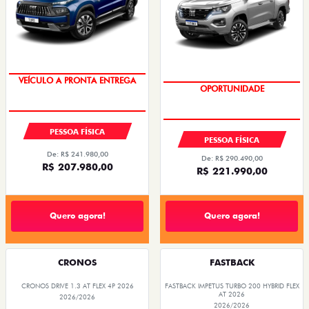
VEÍCULO A PRONTA ENTREGA
OPORTUNIDADE
PESSOA FÍSICA
PESSOA FÍSICA
De: R$ 241.980,00
De: R$ 290.490,00
R$ 207.980,00
R$ 221.990,00
Quero agora!
Quero agora!
CRONOS
FASTBACK
CRONOS DRIVE 1.3 AT FLEX 4P 2026
FASTBACK IMPETUS TURBO 200 HYBRID FLEX
AT 2026
2026/2026
2026/2026