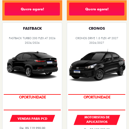
Quero agora!
Quero agora!
FASTBACK
CRONOS
FASTBACK TURBO 200 FLEX AT 2026
CRONOS DRIVE 1.0 FLEX 4P 2027
2026/2026
2026/2027
OPORTUNIDADE
OPORTUNIDADE
MOTORISTAS DE
VENDAS PARA PCD
APLICATIVOS
De: R$ 119.990,00