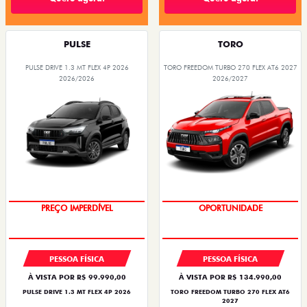
PULSE
TORO
PULSE DRIVE 1.3 MT FLEX 4P 2026
TORO FREEDOM TURBO 270 FLEX AT6 2027
2026/2026
2026/2027
OPORTUNIDADE
SUPERVALORIZAÇÃO DO USADO
PREÇO IMPERDÍVEL
OPORTUNIDADE
PESSOA FÍSICA
PESSOA FÍSICA
À VISTA POR R$ 99.990,00
À VISTA POR R$ 134.990,00
PULSE DRIVE 1.3 MT FLEX 4P 2026
TORO FREEDOM TURBO 270 FLEX AT6
2027