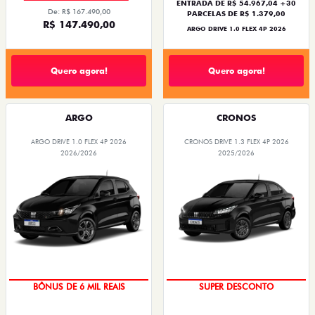
ENTRADA DE R$ 54.967,04 +30
De: R$ 167.490,00
PARCELAS DE R$ 1.379,00
R$ 147.490,00
ARGO DRIVE 1.0 FLEX 4P 2026
Quero agora!
Quero agora!
ARGO
CRONOS
ARGO DRIVE 1.0 FLEX 4P 2026
CRONOS DRIVE 1.3 FLEX 4P 2026
2026/2026
2025/2026
TAXA ZERO
BÔNUS DE ATÉ R$ 14 MIL
BÔNUS DE 6 MIL REAIS
SUPER DESCONTO