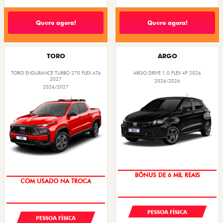
Quero agora!
Quero agora!
TORO
ARGO
TORO ENDURANCE TURBO 270 FLEX AT6
ARGO DRIVE 1.0 FLEX 4P 2026
2027
2026/2026
2026/2027
TAXA ZERO
OPORTUNIDADE
BÔNUS DE 6 MIL REAIS
COM USADO NA TROCA
PESSOA FÍSICA
PESSOA FÍSICA