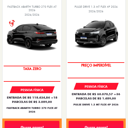
FASTBACK ABARTH TURBO 270 FLEX AT
PULSE DRIVE 1.3 MT FLEX 4P 2026
2026
2026/2026
2026/2026
OPORTUNIDADE
SAIA DE FIAT 0KM
PREÇO IMPERDÍVEL
PESSOA FÍSICA
PESSOA FÍSICA
ENTRADA DE R$ 60.070,57 +36
ENTRADA DE R$ 118.434,84 +18
PARCELAS DE R$ 1.489,00
PARCELAS DE R$ 3.089,00
PULSE DRIVE 1.3 MT FLEX 4P 2026
FASTBACK ABARTH TURBO 270 FLEX AT
2026
Quero agora!
Quero agora!