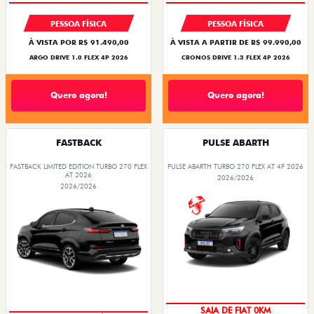
PESSOA FÍSICA
PESSOA FÍSICA
À VISTA POR R$ 91.490,00
À VISTA A PARTIR DE R$ 99.990,00
ARGO DRIVE 1.0 FLEX 4P 2026
CRONOS DRIVE 1.3 FLEX 4P 2026
Quero agora!
Quero agora!
FASTBACK
PULSE ABARTH
FASTBACK LIMITED EDITION TURBO 270 FLEX
PULSE ABARTH TURBO 270 FLEX AT 4P 2026
AT 2026
2026/2026
2026/2026
OPORTUNIDADE