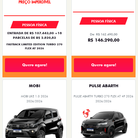
COM USADO NA TROCA
SAIA DE FIAT 0KM
PREÇO IMPERDÍVEL
PESSOA FÍSICA
PESSOA FÍSICA
ENTRADA DE R$ 107.443,00 +18
De: R$ 162.490,00
PARCELAS DE R$ 2.820,83
R$ 146.290,00
FASTBACK LIMITED EDITION TURBO 270
FLEX AT 2026
Quero agora!
Quero agora!
MOBI
PULSE ABARTH
MOBI LIKE 1.0 2026
PULSE ABARTH TURBO 270 FLEX AT 4P 2026
2026/2026
2026/2026