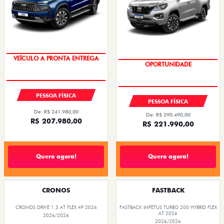
VEÍCULO A PRONTA ENTREGA
OPORTUNIDADE
PESSOA FÍSICA
PESSOA FÍSICA
De: R$ 241.980,00
De: R$ 290.490,00
R$ 207.980,00
R$ 221.990,00
Quero agora!
Quero agora!
CRONOS
FASTBACK
CRONOS DRIVE 1.3 AT FLEX 4P 2026
FASTBACK IMPETUS TURBO 200 HYBRID FLEX
AT 2026
2026/2026
2026/2026