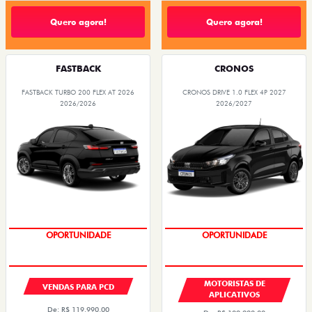
Quero agora!
Quero agora!
FASTBACK
CRONOS
FASTBACK TURBO 200 FLEX AT 2026
CRONOS DRIVE 1.0 FLEX 4P 2027
2026/2026
2026/2027
OPORTUNIDADE
OPORTUNIDADE
MOTORISTAS DE
VENDAS PARA PCD
APLICATIVOS
De: R$ 119.990,00