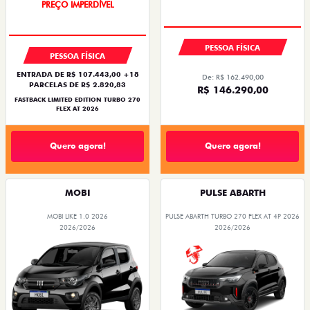
COM USADO NA TROCA
PESSOA FÍSICA
PESSOA FÍSICA
ENTRADA DE R$ 107.443,00 +18
De: R$ 162.490,00
PARCELAS DE R$ 2.820,83
R$ 146.290,00
FASTBACK LIMITED EDITION TURBO 270
FLEX AT 2026
Quero agora!
Quero agora!
MOBI
PULSE ABARTH
MOBI LIKE 1.0 2026
PULSE ABARTH TURBO 270 FLEX AT 4P 2026
2026/2026
2026/2026