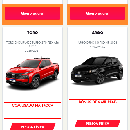
Quero agora!
Quero agora!
TORO
ARGO
TORO ENDURANCE TURBO 270 FLEX AT6
ARGO DRIVE 1.0 FLEX 4P 2026
2027
2026/2026
2026/2027
TAXA ZERO
OPORTUNIDADE
PESSOA FÍSICA
PESSOA FÍSICA