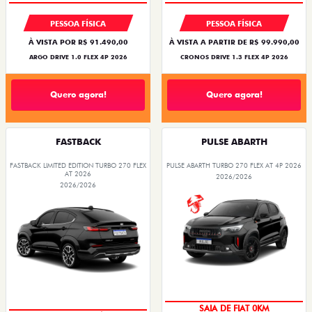
PESSOA FÍSICA
PESSOA FÍSICA
À VISTA POR R$ 91.490,00
À VISTA A PARTIR DE R$ 99.990,00
ARGO DRIVE 1.0 FLEX 4P 2026
CRONOS DRIVE 1.3 FLEX 4P 2026
Quero agora!
Quero agora!
FASTBACK
PULSE ABARTH
FASTBACK LIMITED EDITION TURBO 270 FLEX
PULSE ABARTH TURBO 270 FLEX AT 4P 2026
AT 2026
2026/2026
2026/2026
OPORTUNIDADE