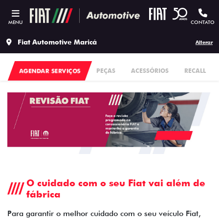
MENU
CONTATO
Fiat Automotive Maricá
Alterar
AGENDAR SERVIÇOS
PEÇAS
ACESSÓRIOS
RECALL
O cuidado com o seu Fiat vai além de
fábrica
Para garantir o melhor cuidado com o seu veículo Fiat,