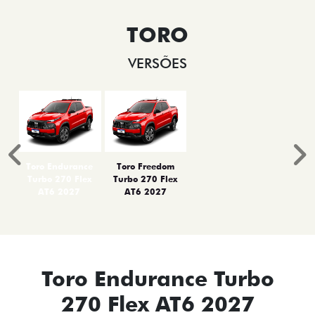
TORO
VERSÕES
Anterior
P
Toro Endurance
Toro Freedom
Turbo 270 Flex
Turbo 270 Flex
AT6 2027
AT6 2027
Toro Endurance Turbo
270 Flex AT6 2027