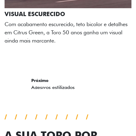
ADESIVOS ESTILIZADOS
Os adesivos aplicados no capô e nas laterais
reforçam a identidade única dessa edição para lá de
comemorativa.
Próximo
Previous
Next
Tecnologia de série
A SUA TORO POR
TODOS OS ÂNGULOS