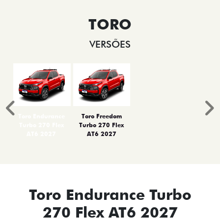
TORO
VERSÕES
Anterior
P
Toro Endurance
Toro Freedom
Turbo 270 Flex
Turbo 270 Flex
AT6 2027
AT6 2027
Toro Endurance Turbo
270 Flex AT6 2027