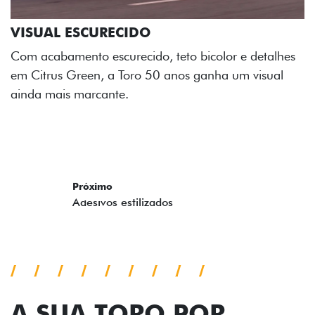
ADESIVOS ESTILIZADOS
Os adesivos aplicados no capô e nas laterais
reforçam a identidade única dessa edição para lá de
comemorativa.
Próximo
Previous
Next
Tecnologia de série
A SUA TORO POR
TODOS OS ÂNGULOS