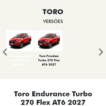
TORO
VERSÕES
Anterior
P
Toro Endurance
Toro Freedom
Turbo 270 Flex
Turbo 270 Flex
AT6 2027
AT6 2027
Toro Endurance Turbo
270 Flex AT6 2027