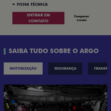
FICHA TÉCNICA
ENTRAR EM
Comparar
versão
CONTATO
SAIBA TUDO SOBRE O ARGO
MOTORIZAÇÃO
SEGURANÇA
TRANSF