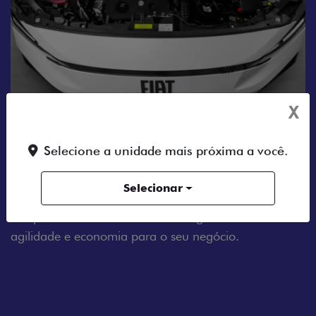
X
MOTOR A DIESEL
Tenha um dia a dia sem estresse com o Fiat Scudo.
Selecione a unidade mais próxima a você.
Equipado com um motor 2.2 Turbo Diesel de 150 cv
e 370 Nm de torque, ele conta com transmissão
Selecionar
manual de 6 marchas, garantindo mais eficiência até
nas jornadas de trabalho mais longas. Tudo isso com
agilidade e economia para o seu negócio.