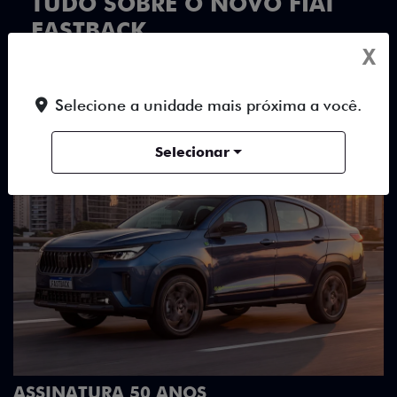
TUDO SOBRE O NOVO FIAT
FASTBACK
X
DESTAQUES
HÍBRIDOS
DESIGN
Selecione a unidade mais próxima a você.
Selecionar
DESIGN QUE SE DESTACA
Teto bicolor, adesivos estilizados e detalhes