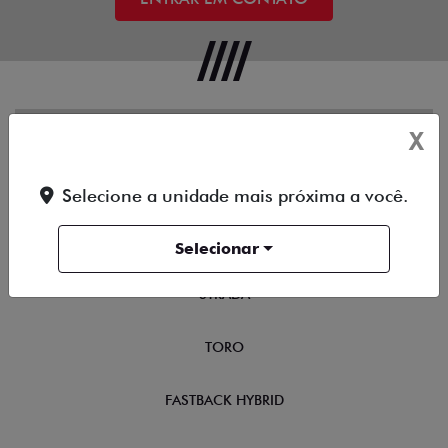
X
OFERTAS
NOVOS
Selecione a unidade mais próxima a você.
TITANO
Selecionar
STRADA
TORO
FASTBACK HYBRID