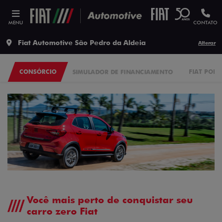
MENU
CONTATO
Fiat Automotive São Pedro da Aldeia
Alterar
CONSÓRCIO
SIMULADOR DE FINANCIAMENTO
FIAT POR 
Você mais perto de conquistar seu
carro zero Fiat