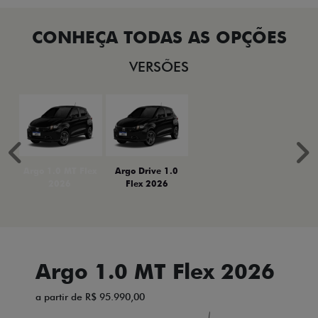
VERSÕES
Anterior
P
Argo 1.0 MT Flex
Argo Drive 1.0
2026
Flex 2026
Argo 1.0 MT Flex 2026
a partir de R$ 95.990,00