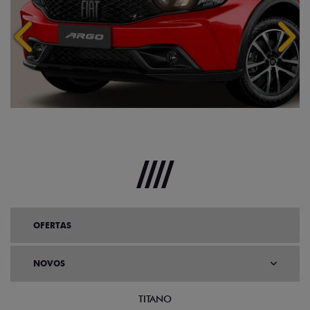
Anterior
Próx
OFERTAS
NOVOS
TITANO