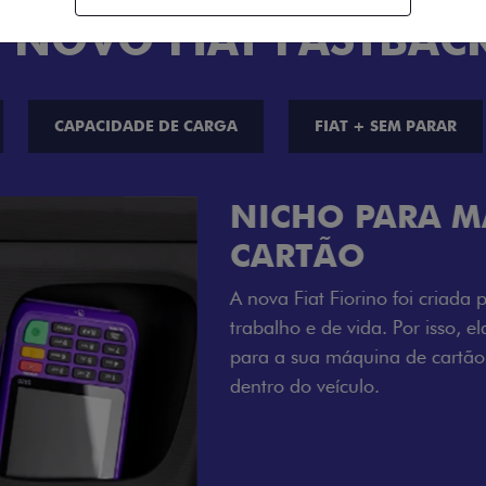
 NOVO FIAT FASTBAC
CAPACIDADE DE CARGA
FIAT + SEM PARAR
CHAVE COM 
Agora, a chave da sua nov
distância, e não mais som
esse que trazem ainda mais