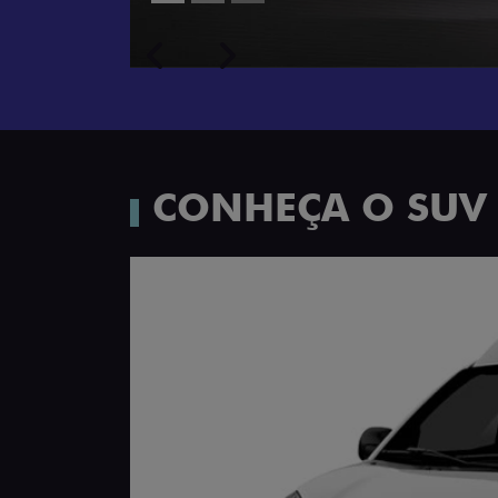
Próximo
Previous
Next
Porta-luvas com iluminação
CONHEÇA O SUV