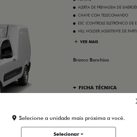
ALERTA DE FRENAGEM DE EMERGÊ
CHAVE COM TELECOMANDO
ESC (CONTROLE ELETRÔNICO DE E
HILL HOLDER (ASSISTENTE DE PAR
VER MAIS
Branco Banchisa
FICHA TÉCNICA
ENTRAR EM CONTATO
Selecione a unidade mais próxima a você.
Selecionar