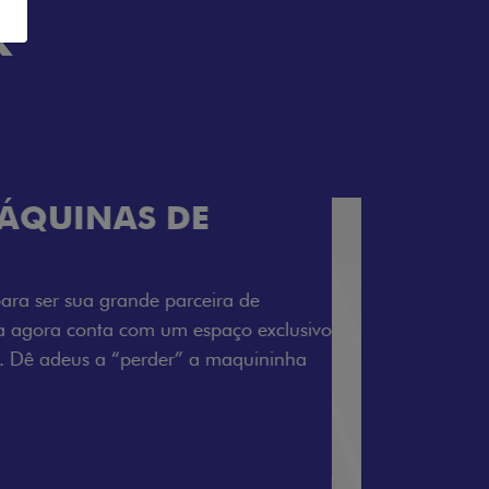
K
TELECOMANDO
a Fiorino pode abrir o veículo também à
ente pela fechadura. São detalhes como
 fluidez para o seu dia de trabalho.