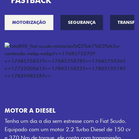
FASTBACK
MOTORIZAÇÃO
SEGURANÇA
TRANSF
MOTOR A DIESEL
Tenha um dia a dia sem estresse com o Fiat Scudo.
Equipado com um motor 2.2 Turbo Diesel de 150 cv
e 370 Nm de torque, ele conta com transmissão