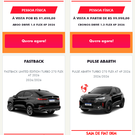
PESSOA FÍSICA
PESSOA FÍSICA
À VISTA POR R$ 91.490,00
À VISTA A PARTIR DE R$ 99.990,00
ARGO DRIVE 1.0 FLEX 4P 2026
CRONOS DRIVE 1.3 FLEX 4P 2026
Quero agora!
Quero agora!
FASTBACK
PULSE ABARTH
FASTBACK LIMITED EDITION TURBO 270 FLEX
PULSE ABARTH TURBO 270 FLEX AT 4P 2026
AT 2026
2026/2026
2026/2026
OPORTUNIDADE