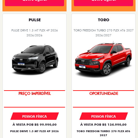
PULSE
TORO
PULSE DRIVE 1.3 MT FLEX 4P 2026
TORO FREEDOM TURBO 270 FLEX AT6 2027
2026/2026
2026/2027
OPORTUNIDADE
SUPERVALORIZAÇÃO DO USADO
PESSOA FÍSICA
PESSOA FÍSICA
À VISTA POR R$ 99.990,00
À VISTA POR R$ 134.990,00
PULSE DRIVE 1.3 MT FLEX 4P 2026
TORO FREEDOM TURBO 270 FLEX AT6
2027