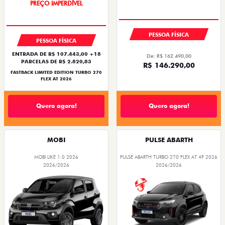
COM USADO NA TROCA
PESSOA FÍSICA
PESSOA FÍSICA
ENTRADA DE R$ 107.443,00 +18
De: R$ 162.490,00
PARCELAS DE R$ 2.820,83
R$ 146.290,00
FASTBACK LIMITED EDITION TURBO 270
FLEX AT 2026
Quero agora!
Quero agora!
MOBI
PULSE ABARTH
MOBI LIKE 1.0 2026
PULSE ABARTH TURBO 270 FLEX AT 4P 2026
2026/2026
2026/2026