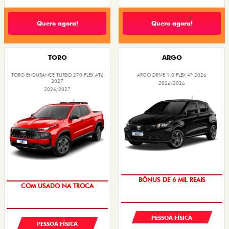
Quero agora!
Quero agora!
TORO
ARGO
TORO ENDURANCE TURBO 270 FLEX AT6
ARGO DRIVE 1.0 FLEX 4P 2026
2027
2026/2026
2026/2027
TAXA ZERO
OPORTUNIDADE
PESSOA FÍSICA
PESSOA FÍSICA