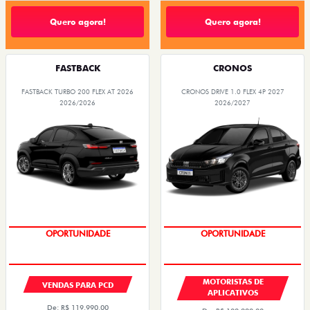
Quero agora!
Quero agora!
FASTBACK
CRONOS
FASTBACK TURBO 200 FLEX AT 2026
CRONOS DRIVE 1.0 FLEX 4P 2027
2026/2026
2026/2027
OPORTUNIDADE
OPORTUNIDADE
MOTORISTAS DE
VENDAS PARA PCD
APLICATIVOS
De: R$ 119.990,00