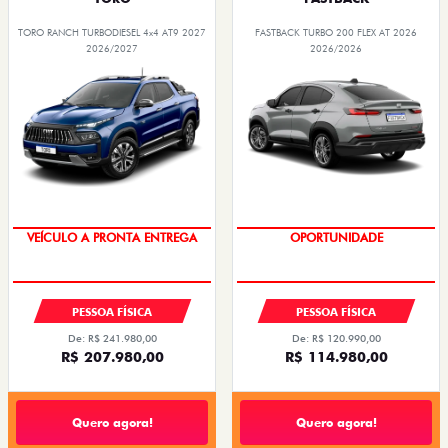
TORO RANCH TURBODIESEL 4x4 AT9 2027
FASTBACK TURBO 200 FLEX AT 2026
2026/2027
2026/2026
VEÍCULO A PRONTA ENTREGA
OPORTUNIDADE
PESSOA FÍSICA
PESSOA FÍSICA
De: R$ 241.980,00
De: R$ 120.990,00
R$ 207.980,00
R$ 114.980,00
Quero agora!
Quero agora!