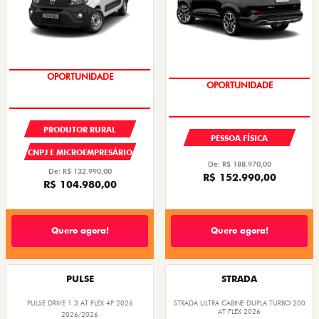
OPORTUNIDADE
OPORTUNIDADE
PRODUTOR RURAL
PESSOA FÍSICA
CNPJ E MICROEMPRESÁRIO
De: R$ 188.970,00
De: R$ 132.990,00
R$ 152.990,00
R$ 104.980,00
Quero agora!
Quero agora!
PULSE
STRADA
PULSE DRIVE 1.3 AT FLEX 4P 2026
STRADA ULTRA CABINE DUPLA TURBO 200
AT FLEX 2026
2026/2026