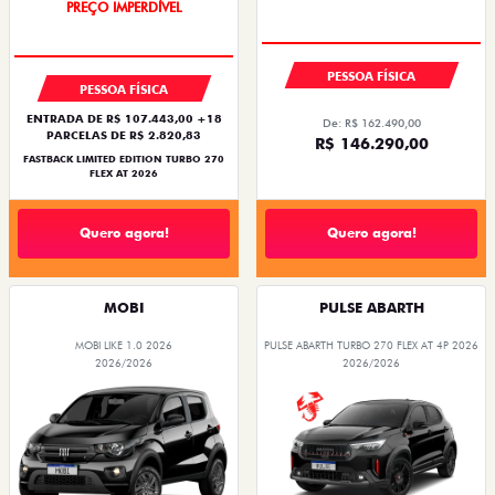
COM USADO NA TROCA
OPORTUNIDADE
PESSOA FÍSICA
PESSOA FÍSICA
ENTRADA DE R$ 107.443,00 +18
De: R$ 162.490,00
PARCELAS DE R$ 2.820,83
R$ 146.290,00
FASTBACK LIMITED EDITION TURBO 270
FLEX AT 2026
Quero agora!
Quero agora!
MOBI
PULSE ABARTH
MOBI LIKE 1.0 2026
PULSE ABARTH TURBO 270 FLEX AT 4P 2026
2026/2026
2026/2026