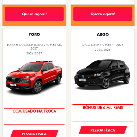
Quero agora!
Quero agora!
TORO
ARGO
TORO ENDURANCE TURBO 270 FLEX AT6
ARGO DRIVE 1.0 FLEX 4P 2026
2027
2026/2026
2026/2027
TAXA ZERO
OPORTUNIDADE
PESSOA FÍSICA
PESSOA FÍSICA