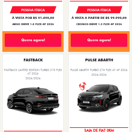
PESSOA FÍSICA
PESSOA FÍSICA
À VISTA POR R$ 91.490,00
À VISTA A PARTIR DE R$ 99.990,00
ARGO DRIVE 1.0 FLEX 4P 2026
CRONOS DRIVE 1.3 FLEX 4P 2026
Quero agora!
Quero agora!
FASTBACK
PULSE ABARTH
FASTBACK LIMITED EDITION TURBO 270 FLEX
PULSE ABARTH TURBO 270 FLEX AT 4P 2026
AT 2026
2026/2026
2026/2026