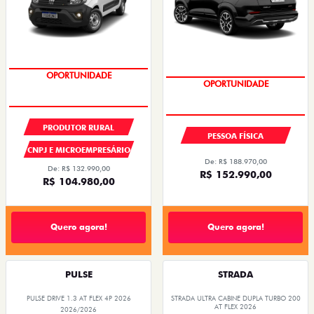
OPORTUNIDADE
OPORTUNIDADE
PRODUTOR RURAL
PESSOA FÍSICA
CNPJ E MICROEMPRESÁRIO
De: R$ 188.970,00
De: R$ 132.990,00
R$ 152.990,00
R$ 104.980,00
Quero agora!
Quero agora!
PULSE
STRADA
PULSE DRIVE 1.3 AT FLEX 4P 2026
STRADA ULTRA CABINE DUPLA TURBO 200
AT FLEX 2026
2026/2026