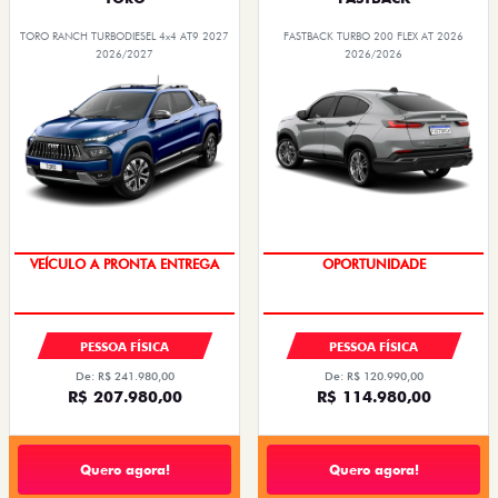
TORO RANCH TURBODIESEL 4x4 AT9 2027
FASTBACK TURBO 200 FLEX AT 2026
2026/2027
2026/2026
VEÍCULO A PRONTA ENTREGA
OPORTUNIDADE
PESSOA FÍSICA
PESSOA FÍSICA
De: R$ 241.980,00
De: R$ 120.990,00
R$ 207.980,00
R$ 114.980,00
Quero agora!
Quero agora!