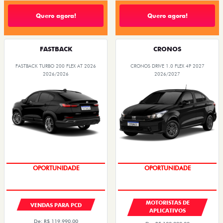
Quero agora!
Quero agora!
FASTBACK
CRONOS
FASTBACK TURBO 200 FLEX AT 2026
CRONOS DRIVE 1.0 FLEX 4P 2027
2026/2026
2026/2027
OPORTUNIDADE
OPORTUNIDADE
MOTORISTAS DE
VENDAS PARA PCD
APLICATIVOS
De: R$ 119.990,00