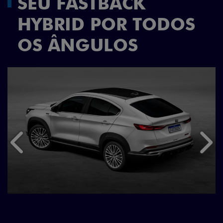
SEU FASTBACK
HYBRID POR TODOS
OS ÂNGULOS
Anterior
Próx