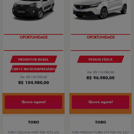
OPORTUNIDADE
OPORTUNIDADE
PRODUTOR RURAL
PESSOA FÍSICA
CNPJ E MICROEMPRESÁRIO
De: R$ 110.980,00
De: R$ 132.990,00
R$ 96.980,00
R$ 104.980,00
Quero agora!
Quero agora!
TORO
TORO
TORO VOLCANO MHEV FLEX T270 AT6
TORO FREEDOM TURBO 270 FLEX AT6 2027