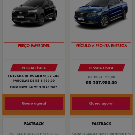
OPORTUNIDADE
VEÍCULO A PRONTA ENTREGA
PREÇO IMPERDÍVEL
PESSOA FÍSICA
PESSOA FÍSICA
ENTRADA DE R$ 60.070,57 +36
De: R$ 241.980,00
PARCELAS DE R$ 1.489,00
R$ 207.980,00
PULSE DRIVE 1.3 MT FLEX 4P 2026
Quero agora!
Quero agora!
FASTBACK
FASTBACK
FASTBACK TURBO 200 FLEX AT 2026
FASTBACK AUDACE TURBO 200 HYBRID FLEX