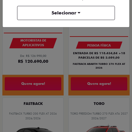
Selecionar
PACK SMART
SAIA DE FIAT 0KM
TAXA ZERO
MOTORISTAS DE
APLICATIVOS
PESSOA FÍSICA
ENTRADA DE R$ 118.434,84 +18
De: R$ 126.990,00
PARCELAS DE R$ 3.089,00
R$ 120.690,00
FASTBACK ABARTH TURBO 270 FLEX AT
2026
Quero agora!
Quero agora!
FASTBACK
TORO
FASTBACK TURBO 200 FLEX AT 2026
TORO FREEDOM TURBO 270 FLEX AT6 2027
2026/2026
2026/2027