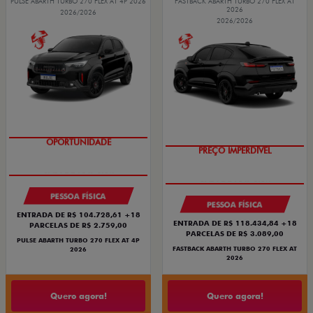
PULSE ABARTH TURBO 270 FLEX AT 4P 2026
FASTBACK ABARTH TURBO 270 FLEX AT
2026
2026/2026
2026/2026
OPORTUNIDADE
PREÇO IMPERDÍVEL
PESSOA FÍSICA
PESSOA FÍSICA
ENTRADA DE R$ 104.728,61 +18
ENTRADA DE R$ 118.434,84 +18
PARCELAS DE R$ 2.759,00
PARCELAS DE R$ 3.089,00
PULSE ABARTH TURBO 270 FLEX AT 4P
FASTBACK ABARTH TURBO 270 FLEX AT
2026
2026
Quero agora!
Quero agora!