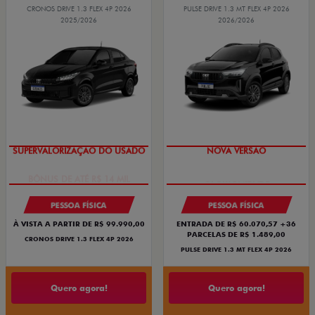
CRONOS DRIVE 1.3 FLEX 4P 2026
PULSE DRIVE 1.3 MT FLEX 4P 2026
2025/2026
2026/2026
SUPERVALORIZAÇÃO DO USADO
NOVA VERSÃO
PESSOA FÍSICA
PESSOA FÍSICA
À VISTA A PARTIR DE R$ 99.990,00
ENTRADA DE R$ 60.070,57 +36
PARCELAS DE R$ 1.489,00
CRONOS DRIVE 1.3 FLEX 4P 2026
PULSE DRIVE 1.3 MT FLEX 4P 2026
Quero agora!
Quero agora!