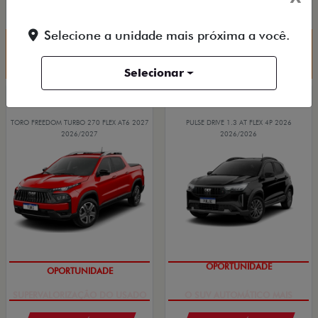
ARGO DRIVE 1.0 FLEX 4P 2026
FASTBACK TURBO 200 FLEX AT 2026
Selecione a unidade mais próxima a você.
Quero agora!
Quero agora!
Selecionar
TORO
PULSE
TORO FREEDOM TURBO 270 FLEX AT6 2027
PULSE DRIVE 1.3 AT FLEX 4P 2026
2026/2027
2026/2026
OPORTUNIDADE
OPORTUNIDADE