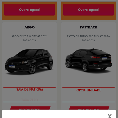
Quero agora!
Quero agora!
ARGO
FASTBACK
ARGO DRIVE 1.0 FLEX 4P 2026
FASTBACK TURBO 200 FLEX AT 2026
2026/2026
2026/2026
SAIA DE FIAT 0KM
OPORTUNIDADE
PESSOA FÍSICA
PESSOA FÍSICA
X
À VISTA POR R$ 91.490,00
À VISTA POR R$ 119.990,00