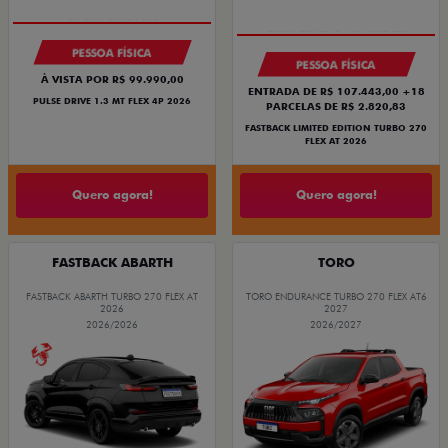
PESSOA FÍSICA
PESSOA FÍSICA
À VISTA POR R$ 99.990,00
ENTRADA DE R$ 107.443,00 +18
PULSE DRIVE 1.3 MT FLEX 4P 2026
PARCELAS DE R$ 2.820,83
FASTBACK LIMITED EDITION TURBO 270
FLEX AT 2026
Quero agora!
Quero agora!
FASTBACK ABARTH
TORO
FASTBACK ABARTH TURBO 270 FLEX AT
TORO ENDURANCE TURBO 270 FLEX AT6
2026
2027
2026/2026
2026/2027