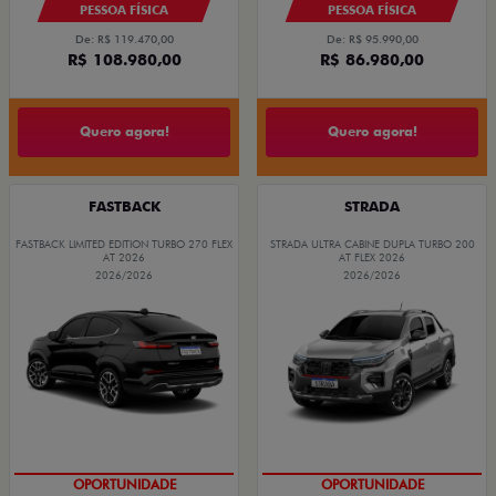
PESSOA FÍSICA
PESSOA FÍSICA
De: R$ 95.990,00
De: R$ 119.470,00
R$ 86.980,00
R$ 108.980,00
Quero agora!
Quero agora!
FASTBACK
STRADA
FASTBACK LIMITED EDITION TURBO 270 FLEX
STRADA ULTRA CABINE DUPLA TURBO 200
AT 2026
AT FLEX 2026
2026/2026
2026/2026
OPORTUNIDADE
OPORTUNIDADE