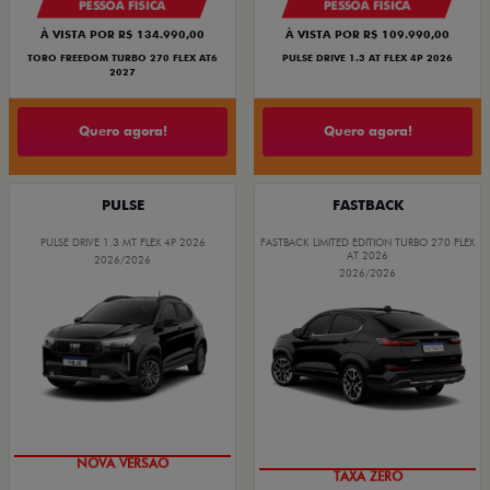
PESSOA FÍSICA
PESSOA FÍSICA
À VISTA POR R$ 134.990,00
À VISTA POR R$ 109.990,00
TORO FREEDOM TURBO 270 FLEX AT6
PULSE DRIVE 1.3 AT FLEX 4P 2026
2027
Quero agora!
Quero agora!
PULSE
FASTBACK
PULSE DRIVE 1.3 MT FLEX 4P 2026
FASTBACK LIMITED EDITION TURBO 270 FLEX
AT 2026
2026/2026
2026/2026
NOVA VERSÃO
TAXA ZERO