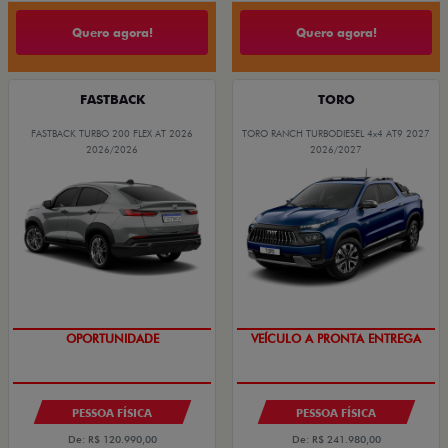
Quero agora!
Quero agora!
FASTBACK
TORO
FASTBACK TURBO 200 FLEX AT 2026
TORO RANCH TURBODIESEL 4x4 AT9 2027
2026/2026
2026/2027
OPORTUNIDADE
VEÍCULO A PRONTA ENTREGA
PESSOA FÍSICA
PESSOA FÍSICA
De: R$ 120.990,00
De: R$ 241.980,00