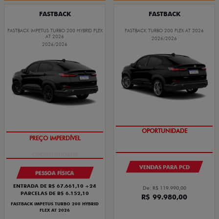
FASTBACK
FASTBACK
FASTBACK IMPETUS TURBO 200 HYBRID FLEX
FASTBACK TURBO 200 FLEX AT 2026
AT 2026
2026/2026
2026/2026
OPORTUNIDADE
PREÇO IMPERDÍVEL
VENDAS PARA PCD
PESSOA FÍSICA
ENTRADA DE R$ 67.661,10 +24
De: R$ 119.990,00
PARCELAS DE R$ 6.152,10
R$ 99.980,00
FASTBACK IMPETUS TURBO 200 HYBRID
FLEX AT 2026