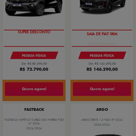
SUPER DESCONTO
SAIA DE FIAT 0KM
PESSOA FÍSICA
PESSOA FÍSICA
De: R$ 85.490,00
De: R$ 162.490,00
R$ 72.790,00
R$ 146.290,00
Quero agora!
Quero agora!
FASTBACK
ARGO
FASTBACK IMPETUS TURBO 200 HYBRID FLEX
ARGO DRIVE 1.0 FLEX 4P 2026
AT 2026
2026/2026
2026/2026