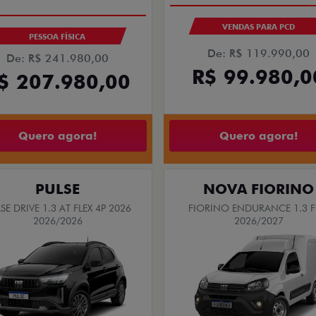
VENDAS PARA PCD
PESSOA FÍSICA
De: R$ 119.990,00
De: R$ 241.980,00
R$ 99.980,0
$ 207.980,00
Quero agora!
Quero agora!
PULSE
NOVA FIORINO
SE DRIVE 1.3 AT FLEX 4P 2026
FIORINO ENDURANCE 1.3 F
2026/2026
2026/2027