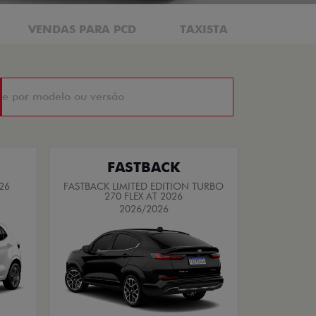
VENDAS PARA PCD
TAXISTA
MOTORI
FASTBACK
26
FASTBACK LIMITED EDITION TURBO
270 FLEX AT 2026
2026/2026