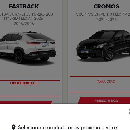
FASTBACK
CRONOS
STBACK IMPETUS TURBO 200
CRONOS DRIVE 1.0 FLEX 4P 
HYBRID FLEX AT 2026
2025/2026
2026/2026
COM USADO NA TROCA
OPORTUNIDADE
PESSOA FÍSICA
PESSOA FÍSICA
De: R$ 108.990,00
De: R$ 180.979,00
R$ 97.990,0
$ 137.980,00
Selecione a unidade mais próxima a você.