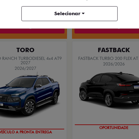
Selecionar
Quero agora!
Quero agora!
TORO
FASTBACK
 RANCH TURBODIESEL 4x4 AT9
FASTBACK TURBO 200 FLEX AT
2027
2026/2026
2026/2027
OPORTUNIDADE
VEÍCULO A PRONTA ENTREGA