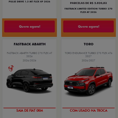
PULSE DRIVE 1.3 MT FLEX 4P 2026
PARCELAS DE R$ 2.820,83
FASTBACK LIMITED EDITION TURBO 270
FLEX AT 2026
Quero agora!
Quero agora!
FASTBACK ABARTH
TORO
FASTBACK ABARTH TURBO 270 FLEX AT
TORO ENDURANCE TURBO 270 FLEX AT6
2026
2027
2026/2026
2026/2027
SAIA DE FIAT 0KM
COM USADO NA TROCA