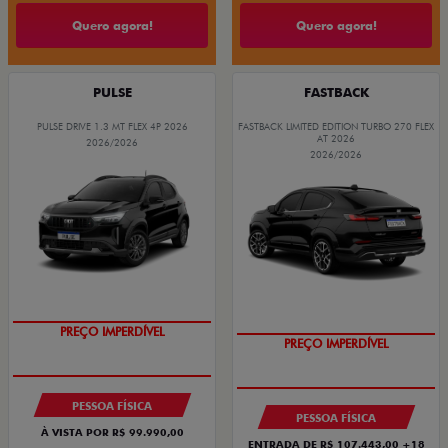
Quero agora!
Quero agora!
PULSE
FASTBACK
PULSE DRIVE 1.3 MT FLEX 4P 2026
FASTBACK LIMITED EDITION TURBO 270 FLEX
AT 2026
2026/2026
2026/2026
PREÇO IMPERDÍVEL
PREÇO IMPERDÍVEL
PESSOA FÍSICA
PESSOA FÍSICA
À VISTA POR R$ 99.990,00
ENTRADA DE R$ 107.443,00 +18