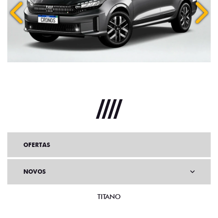
Anterior
Próx
OFERTAS
NOVOS
TITANO