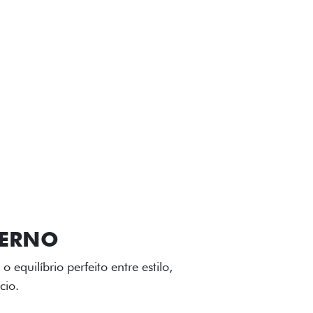
VIÇOS
FIAT + SEM PARAR
GA-LEVE
 desenho dinâmico e acabamento
o do Fiat Cronos, trazendo mais
iagem.