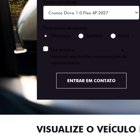
Versão escolhida
Preferência de contato:
Whatsapp
Telefone
Email
Li e aceito a
Política de Privacidade
e
concordo em receber comunicações da
concessionária.
ENTRAR EM CONTATO
VISUALIZE O VEÍCULO 