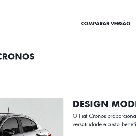
ENTRAR EM CONTATO
COMPARAR VERSÃO
 CRONOS
ORMANCE
SEGURANÇA
ACESSÓRIOS
SER
RODAS DE LI
As rodas de liga leve com
diamantado elevam o estil
personalidade para cada v