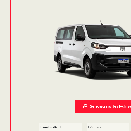
Se joga no test-driv
Combustível
Câmbio