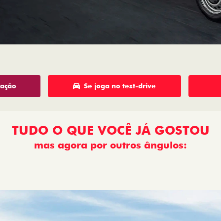
tação
Se joga no test-drive
TUDO O QUE VOCÊ JÁ GOSTOU
mas agora por outros ângulos:
: