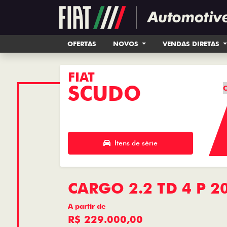
OFERTAS
NOVOS
VENDAS DIRETAS
FIAT
SCUDO
C
Itens de série
CARGO 2.2 TD 4 P 2
A partir de
R$ 229.000,00