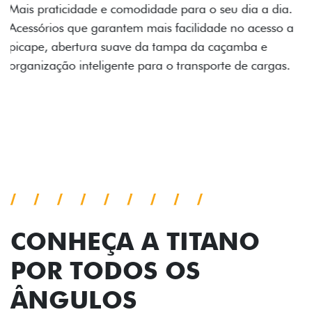
Prepare sua picape para qualquer desafio. O Pack
off-road combina engate de reboque para até 3,5
toneladas, alargadores de para-lamas e overbumper,
oferecendo mais capacidade de reboque, proteção
extra para a carroceria e um visual ainda mais
imponente para enfrentar qualquer terreno com
confiança.
Próximo
Previous
Next
Pack tecnologia
CONHEÇA A TITANO
POR TODOS OS