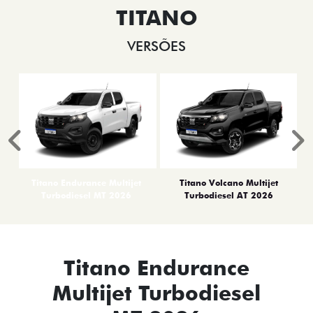
TITANO
VERSÕES
Anterior
P
Titano Endurance Multijet
Titano Volcano Multijet
Turbodiesel MT 2026
Turbodiesel AT 2026
Titano Endurance
Multijet Turbodiesel