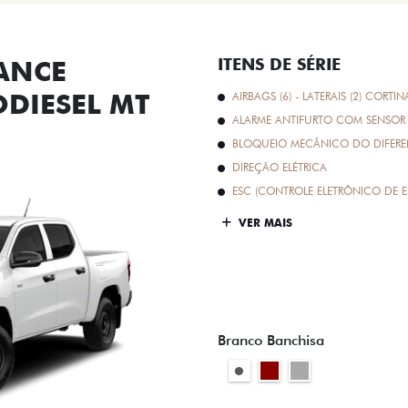
ANCE
ITENS DE SÉRIE
ODIESEL MT
AIRBAGS (6) - LATERAIS (2) CORTIN
ALARME ANTIFURTO COM SENSOR 
BLOQUEIO MECÂNICO DO DIFEREN
DIREÇÃO ELÉTRICA
ESC (CONTROLE ELETRÔNICO DE E
VER MAIS
Branco Banchisa