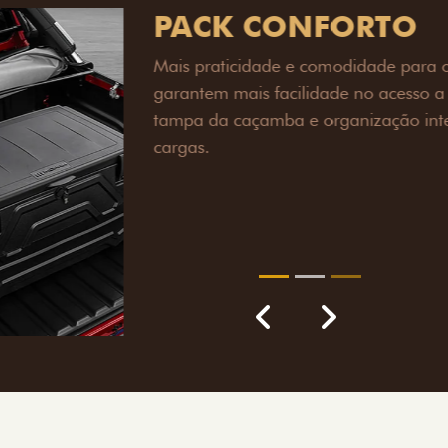
PACK OFF-R
Prepare sua picape para q
engate de reboque para at
lamas e overbumper, ofer
proteção extra para a carr
para enfrentar qualquer te
Próximo
Previous
Next
Pack tecnolog