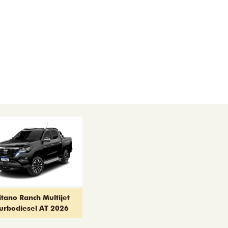
itano Ranch Multijet
urbodiesel AT 2026