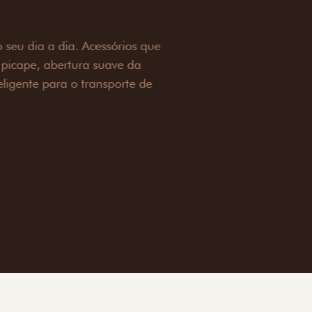
OAD
ualquer desafio. O Pack off-road combina
é 3,5 toneladas, alargadores de para-
ecendo mais capacidade de reboque,
oceria e um visual ainda mais imponente
rreno com confiança.
ia