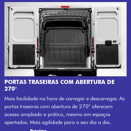
AMPLA ABERTURA DA PORTA L
Mais versatilidade para o seu carrega
ERTURA DE
abertura da porta lateral do Novo Ducat
acesso à carga, otimizando tempo e t
 e descarregar. As
trabalho mais eficiente, onde quer que 
270° oferecem
Previous
Next
 em espaços
u dia a dia.