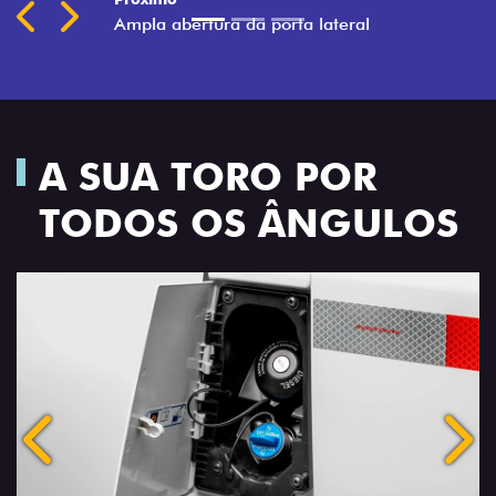
A SUA TORO POR
TODOS OS ÂNGULOS
Anterior
Próx