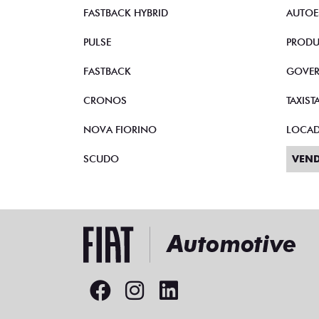
STRADA
VEND
TORO
CNPJ 
FASTBACK HYBRID
AUTOE
PULSE
PRODU
FASTBACK
GOVE
CRONOS
TAXIST
NOVA FIORINO
LOCA
SCUDO
VEND