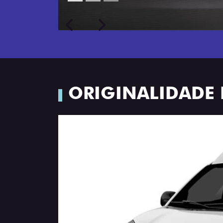
Próximo
Previous
Next
Porta-luvas com iluminação
ORIGINALIDADE E