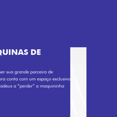
TELECOMANDO
a Fiorino pode abrir o veículo também à
ente pela fechadura. São detalhes como
 fluidez para o seu dia de trabalho.