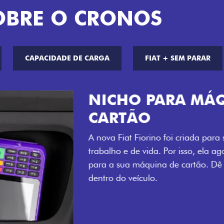
OBRE O CRONOS
CAPACIDADE DE CARGA
FIAT + SEM PARAR
CHAVE COM 
Agora, a chave da sua nov
distância, e não mais som
esse que trazem ainda mais