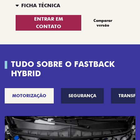
FICHA TÉCNICA
ENTRAR EM
Comparar
versão
CONTATO
TUDO SOBRE O FASTBACK
HYBRID
MOTORIZAÇÃO
SEGURANÇA
TRANSF