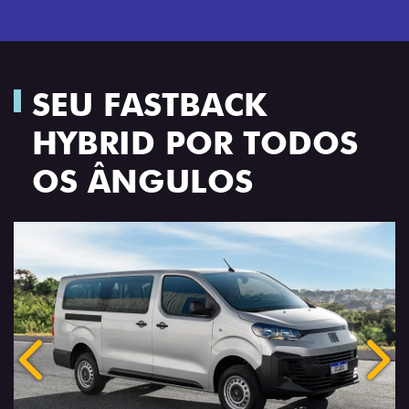
SEU FASTBACK
HYBRID POR TODOS
OS ÂNGULOS
Anterior
Próx