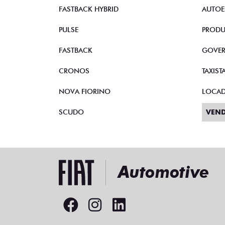
STRADA
VEND
TORO
CNPJ 
FASTBACK HYBRID
AUTOE
PULSE
PRODU
FASTBACK
GOVE
CRONOS
TAXIST
NOVA FIORINO
LOCA
SCUDO
VEND