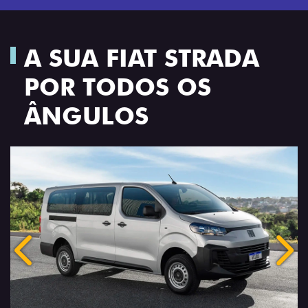
A SUA FIAT STRADA
POR TODOS OS
ÂNGULOS
Anterior
Próx