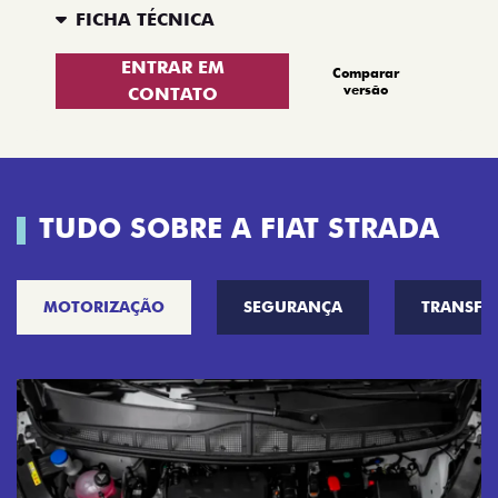
FICHA TÉCNICA
ENTRAR EM
Comparar
versão
CONTATO
TUDO SOBRE A FIAT STRADA
MOTORIZAÇÃO
SEGURANÇA
TRANSF