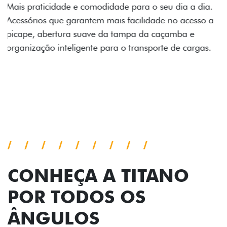
Prepare sua picape para qualquer desafio. O Pack
off-road combina engate de reboque para até 3,5
toneladas, alargadores de para-lamas e overbumper,
oferecendo mais capacidade de reboque, proteção
extra para a carroceria e um visual ainda mais
imponente para enfrentar qualquer terreno com
confiança.
Próximo
Previous
Next
Pack tecnologia
CONHEÇA A TITANO
POR TODOS OS