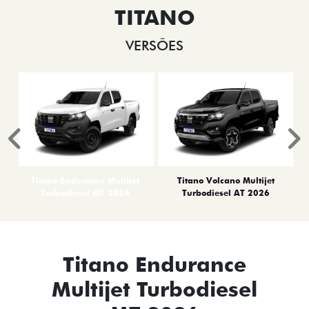
TITANO
VERSÕES
Anterior
P
Titano Endurance Multijet
Titano Volcano Multijet
Turbodiesel MT 2026
Turbodiesel AT 2026
Titano Endurance
Multijet Turbodiesel