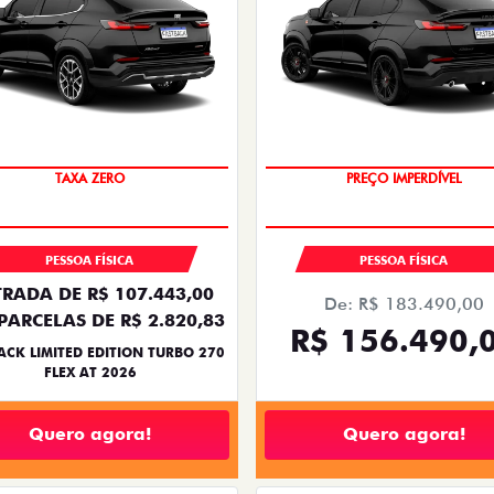
TAXA ZERO
PREÇO IMPERDÍVEL
PESSOA FÍSICA
PESSOA FÍSICA
RADA DE R$ 107.443,00
De: R$ 183.490,00
PARCELAS DE R$ 2.820,83
R$ 156.490,
ACK LIMITED EDITION TURBO 270
FLEX AT 2026
Quero agora!
Quero agora!